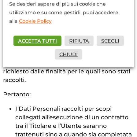
Se desideri sapere di più sui cookie che
trattamento di Dati Personali o chiedere
utilizziamo e su come gestirli, puoi accedere
informazioni al Titolare contattandolo agli
alla
Cookie Policy
estremi riportati in apertura.
ACCETTA TUTTI
RIFIUTA
SCEGLI
Periodo di conservazione
CHIUDI
I Dati sono trattati e conservati per il tempo
richiesto dalle finalità per le quali sono stati
raccolti.
Pertanto:
I Dati Personali raccolti per scopi
collegati all’esecuzione di un contratto
tra il Titolare e l’Utente saranno
trattenuti sino a quando sia completata