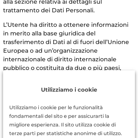
alla sezione relativa ai dettagli sul
trattamento dei Dati Personali.
L’Utente ha diritto a ottenere informazioni
in merito alla base giuridica del
trasferimento di Dati al di fuori dell’Unione
Europea o ad un’organizzazione
internazionale di diritto internazionale
pubblico o costituita da due o più paesi,
come ad esempio l’ONU, nonché in merito
alle misure di sicurezza adottate dal Titolare
Utilizziamo i cookie
per proteggere i Dati.
Utilizziamo i cookie per le funzionalità
L’Utente può verificare se abbia luogo uno
fondamentali del sito e per assicurarti la
dei trasferimenti appena descritti
migliore esperienza. Il sito utilizza cookie di
esaminando la sezione di questo
terze parti per statistiche anonime di utilizzo.
documento relativa ai dettagli sul