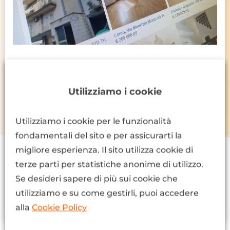
Come pubblicare i tuoi annunci
immobiliari nello Shop di Facebook?
Utilizziamo i cookie
Nell’ottica di una presenza multicanale dei
tuoi annunci immobiliari, c’è un’altra
Utilizziamo i cookie per le funzionalità
opportunità gratuita da sfruttare.
fondamentali del sito e per assicurarti la
migliore esperienza. Il sito utilizza cookie di
terze parti per statistiche anonime di utilizzo.
Leggi l'articolo >
Se desideri sapere di più sui cookie che
utilizziamo e su come gestirli, puoi accedere
2 Marzo 2021 11:24
alla
Cookie Policy